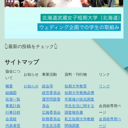
👆最新の投稿をチェック👆
サイトマップ
協会につ
お知らせ
事業活動
資料・刊行物
リンク
いて
概要
お知らせ
総会等
短期大学教育
リンク
組織図
経営委員会
短期大学教務必携
役員一覧
運営問題委
卒業後の状況調査
事業計画
員会
学生生活に関する
会員校専用ペ
行事日程
広報委員会
調査報告書
ージ
会員校
財務委員会
私立短期大学教務
会員校専用ペ
代表者登
学生生活委
関係調査
ージ