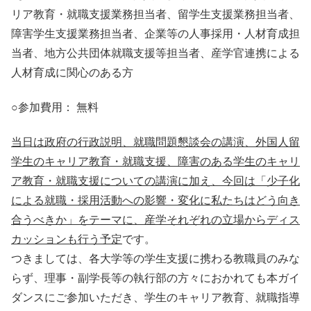
リア教育・就職支援業務担当者、留学生支援業務担当者、
障害学生支援業務担当者、企業等の人事採用・人材育成担
当者、地方公共団体就職支援等担当者、産学官連携による
人材育成に関心のある方
○参加費用： 無料
当日は政府の行政説明、就職問題懇談会の講演、外国人留
学生のキャリア教育・就職支援、障害のある学生のキャリ
ア教育・就職支援についての講演に加え、今回は「少子化
による就職・採用活動への影響・変化に私たちはどう向き
合うべきか」をテーマに、産学それぞれの立場からディス
カッションも行う予定
です。
つきましては、各大学等の学生支援に携わる教職員のみな
らず、理事・副学長等の執行部の方々におかれても本ガイ
ダンスにご参加いただき、学生のキャリア教育、就職指導