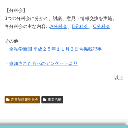
【分科会】
3つの分科会に分かれ、討議、意見・情報交換を実施。
各分科会の主な内容…
A分科会
、
B分科会
、
C分科会
その他
・
全私学新聞 平成２５年１１月３日号掲載記事
・
参加された方へのアンケートより
以上
図書館情報委員会
事業活動