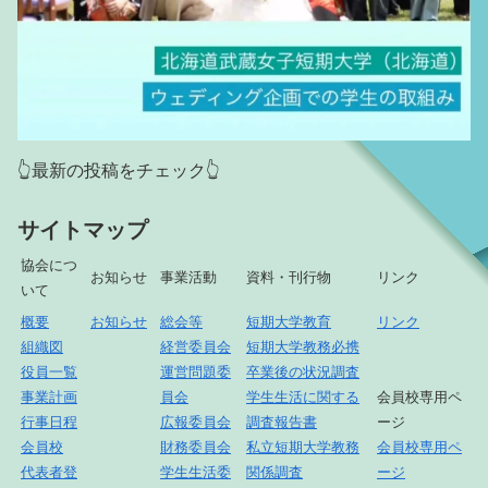
👆最新の投稿をチェック👆
サイトマップ
協会につ
お知らせ
事業活動
資料・刊行物
リンク
いて
概要
お知らせ
総会等
短期大学教育
リンク
組織図
経営委員会
短期大学教務必携
役員一覧
運営問題委
卒業後の状況調査
事業計画
員会
学生生活に関する
会員校専用ペ
行事日程
広報委員会
調査報告書
ージ
会員校
財務委員会
私立短期大学教務
会員校専用ペ
代表者登
学生生活委
関係調査
ージ