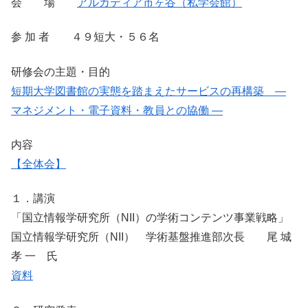
会 場
アルカディア市ヶ谷（私学会館）
参 加 者 ４９短大・５６名
研修会の主題・目的
短期大学図書館の実態を踏まえたサービスの再構築 ―
マネジメント・電子資料・教員との協働 ―
内容
【全体会】
１．講演
「国立情報学研究所（NII）の学術コンテンツ事業戦略」
国立情報学研究所（NII） 学術基盤推進部次長 尾 城
孝 一 氏
資料