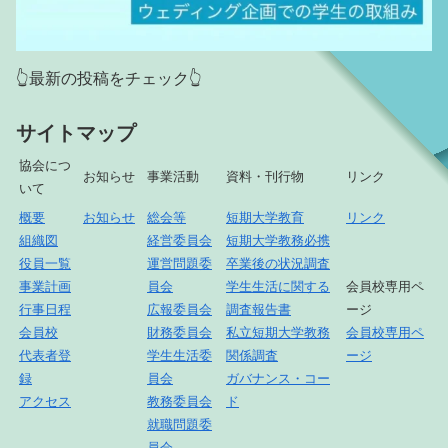
👆最新の投稿をチェック👆
サイトマップ
協会につ
お知らせ
事業活動
資料・刊行物
リンク
いて
概要
お知らせ
総会等
短期大学教育
リンク
組織図
経営委員会
短期大学教務必携
役員一覧
運営問題委
卒業後の状況調査
事業計画
員会
学生生活に関する
会員校専用ペ
行事日程
広報委員会
調査報告書
ージ
会員校
財務委員会
私立短期大学教務
会員校専用ペ
代表者登
学生生活委
関係調査
ージ
録
員会
ガバナンス・コー
アクセス
教務委員会
ド
就職問題委
員会