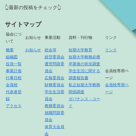
👆最新の投稿をチェック👆
サイトマップ
協会につ
お知らせ
事業活動
資料・刊行物
リンク
いて
概要
お知らせ
総会等
短期大学教育
リンク
組織図
経営委員会
短期大学教務必携
役員一覧
運営問題委
卒業後の状況調査
事業計画
員会
学生生活に関する
会員校専用ペ
行事日程
広報委員会
調査報告書
ージ
会員校
財務委員会
私立短期大学教務
会員校専用ペ
代表者登
学生生活委
関係調査
ージ
録
員会
ガバナンス・コー
アクセス
教務委員会
ド
就職問題委
員会
体育大会員
会