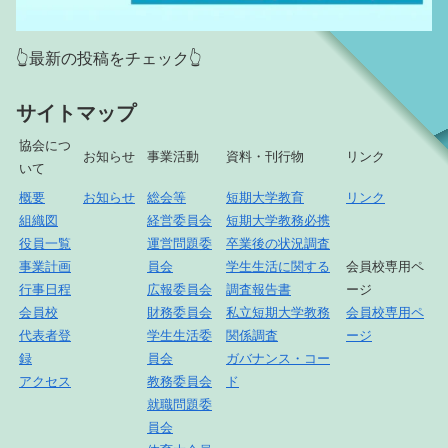
👆最新の投稿をチェック👆
サイトマップ
協会につ
お知らせ
事業活動
資料・刊行物
リンク
いて
概要
お知らせ
総会等
短期大学教育
リンク
組織図
経営委員会
短期大学教務必携
役員一覧
運営問題委
卒業後の状況調査
事業計画
員会
学生生活に関する
会員校専用ペ
行事日程
広報委員会
調査報告書
ージ
会員校
財務委員会
私立短期大学教務
会員校専用ペ
代表者登
学生生活委
関係調査
ージ
録
員会
ガバナンス・コー
アクセス
教務委員会
ド
就職問題委
員会