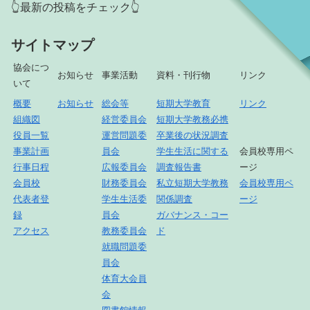
👆最新の投稿をチェック👆
サイトマップ
協会につ
お知らせ
事業活動
資料・刊行物
リンク
いて
概要
お知らせ
総会等
短期大学教育
リンク
組織図
経営委員会
短期大学教務必携
役員一覧
運営問題委
卒業後の状況調査
事業計画
員会
学生生活に関する
会員校専用ペ
行事日程
広報委員会
調査報告書
ージ
会員校
財務委員会
私立短期大学教務
会員校専用ペ
代表者登
学生生活委
関係調査
ージ
録
員会
ガバナンス・コー
アクセス
教務委員会
ド
就職問題委
員会
体育大会員
会