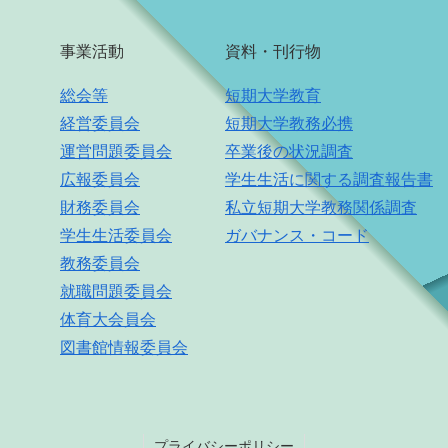
事業活動
資料・刊行物
総会等
短期大学教育
経営委員会
短期大学教務必携
運営問題委員会
卒業後の状況調査
広報委員会
学生生活に関する調査報告書
財務委員会
私立短期大学教務関係調査
学生生活委員会
ガバナンス・コード
教務委員会
就職問題委員会
体育大会員会
図書館情報委員会
プライバシーポリシー