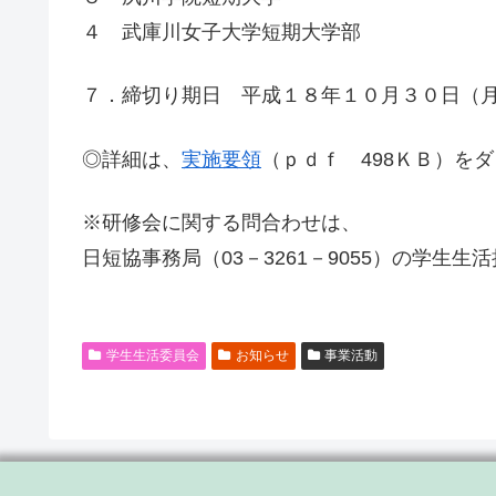
４ 武庫川女子大学短期大学部
７．締切り期日 平成１８年１０月３０日（
◎詳細は、
実施要領
（ｐｄｆ 498ＫＢ）を
※研修会に関する問合わせは、
日短協事務局（03－3261－9055）の学生
学生生活委員会
お知らせ
事業活動