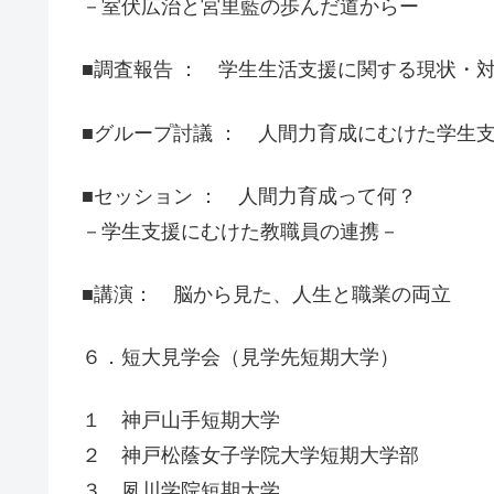
－室伏広治と宮里藍の歩んだ道からー
■調査報告 ： 学生生活支援に関する現状・
■グループ討議 ： 人間力育成にむけた学生
■セッション ： 人間力育成って何？
－学生支援にむけた教職員の連携－
■講演： 脳から見た、人生と職業の両立
６．短大見学会（見学先短期大学）
１ 神戸山手短期大学
２ 神戸松蔭女子学院大学短期大学部
３ 夙川学院短期大学