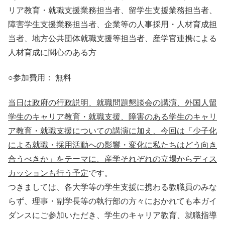
リア教育・就職支援業務担当者、留学生支援業務担当者、
障害学生支援業務担当者、企業等の人事採用・人材育成担
当者、地方公共団体就職支援等担当者、産学官連携による
人材育成に関心のある方
○参加費用： 無料
当日は政府の行政説明、就職問題懇談会の講演、外国人留
学生のキャリア教育・就職支援、障害のある学生のキャリ
ア教育・就職支援についての講演に加え、今回は「少子化
による就職・採用活動への影響・変化に私たちはどう向き
合うべきか」をテーマに、産学それぞれの立場からディス
カッションも行う予定
です。
つきましては、各大学等の学生支援に携わる教職員のみな
らず、理事・副学長等の執行部の方々におかれても本ガイ
ダンスにご参加いただき、学生のキャリア教育、就職指導