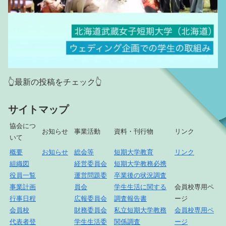
👆最新の投稿をチェック👆
サイトマップ
協会につ
お知らせ
事業活動
資料・刊行物
リンク
いて
概要
お知らせ
総会等
短期大学教育
リンク
組織図
経営委員会
短期大学教務必携
役員一覧
運営問題委
卒業後の状況調査
事業計画
員会
学生生活に関する
会員校専用ペ
行事日程
広報委員会
調査報告書
ージ
会員校
財務委員会
私立短期大学教務
会員校専用ペ
代表者登
学生生活委
関係調査
ージ