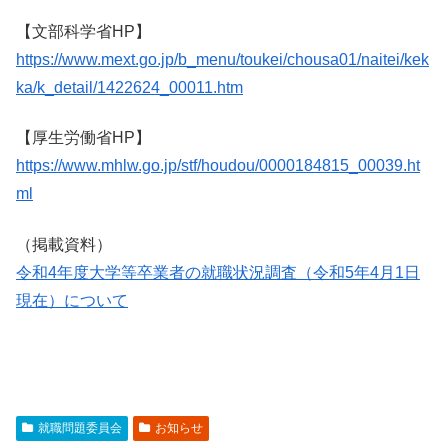
【文部科学省
HP
】
https://www.mext.go.jp/b_menu/toukei/chousa01/naitei/kek
ka/k_detail/1422624_00011.htm
【厚生労働省
HP
】
https://www.mhlw.go.jp/stf/houdou/0000184815_00039.ht
ml
（掲載資料）
令和4年度大学等卒業者の就職状況調査（令和5年4月1日
現在）について
就職問題委員会
お知らせ