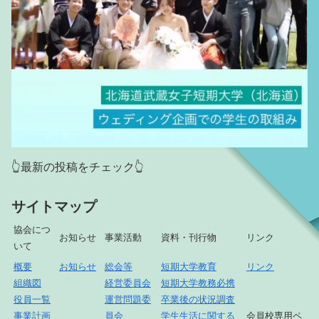
👆最新の投稿をチェック👆
サイトマップ
協会につ
お知らせ
事業活動
資料・刊行物
リンク
いて
概要
お知らせ
総会等
短期大学教育
リンク
組織図
経営委員会
短期大学教務必携
役員一覧
運営問題委
卒業後の状況調査
事業計画
員会
学生生活に関する
会員校専用ペ