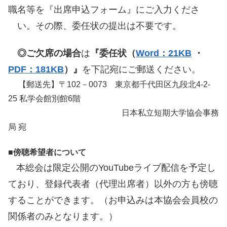
職名等を『出席申込フォーム』にご入力くださ
い。その際、委任状の提出は不要です。
◎ご欠席の場合
は
『委任状（
Word：21KB
・
PDF：181KB
）』
を下記宛にご郵送ください。
【郵送先】〒102－0073 東京都千代田区九段北4-2-
25 私学会館別館6階
日本私立短期大学協会事務
局 宛
■傍聴希望者について
本総会は限定公開のYouTubeライブ配信を予定し
ており、登録代表者（代理出席者）以外の方も傍聴
することができます。（お申込みは本協会会員校の
関係者のみとなります。）