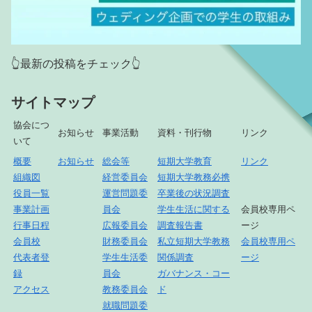
👆最新の投稿をチェック👆
サイトマップ
協会につ
お知らせ
事業活動
資料・刊行物
リンク
いて
概要
お知らせ
総会等
短期大学教育
リンク
組織図
経営委員会
短期大学教務必携
役員一覧
運営問題委
卒業後の状況調査
事業計画
員会
学生生活に関する
会員校専用ペ
行事日程
広報委員会
調査報告書
ージ
会員校
財務委員会
私立短期大学教務
会員校専用ペ
代表者登
学生生活委
関係調査
ージ
録
員会
ガバナンス・コー
アクセス
教務委員会
ド
就職問題委