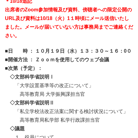
＊10/18追記
出席者のZoom参加情報及び資料、傍聴者への限定公開の
URL及び資料は10/18（火）1１時頃にメール送信いたし
ました。メールが届いていない方は事務局までご連絡くだ
さい。
■日 時 ： １０月１９日（水）１３：３０～１６：0０
■開催方法 ： Ｚｏｏｍを使用してのウェブ会議
■次第（予定）：
◇文部科学省説明Ⅰ
「大学設置基準等の改正について」
高等教育局 大学振興課担当官
◇文部科学省説明Ⅱ
「私立学校法改正法案に関する検討状況について」
高等教育局私学部 私学行政課担当官
◇議題
１．役員について