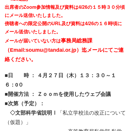
出席者のZoom参加情報及び資料は4/26の１５時３０分頃
にメール送信いたしました。
傍聴者への限定公開のURL及び資料は4/26の１６時頃に
メール送信いたしました。
事務局総務課
メールが届いていない方は
（Email:soumu@tandai.or.jp）迄メールにてご連
絡ください。
■日 時 ： ４月２７日（木）１３：３０～１
６：0０
■開催方法 ： Ｚｏｏｍを使用したウェブ会議
■次第（予定）：
◇文部科学省説明Ⅰ
「私立学校法の改正について
（仮題）」