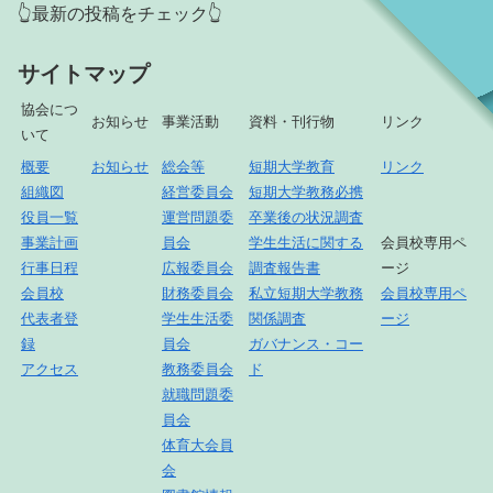
👆最新の投稿をチェック👆
サイトマップ
協会につ
お知らせ
事業活動
資料・刊行物
リンク
いて
概要
お知らせ
総会等
短期大学教育
リンク
組織図
経営委員会
短期大学教務必携
役員一覧
運営問題委
卒業後の状況調査
事業計画
員会
学生生活に関する
会員校専用ペ
行事日程
広報委員会
調査報告書
ージ
会員校
財務委員会
私立短期大学教務
会員校専用ペ
代表者登
学生生活委
関係調査
ージ
録
員会
ガバナンス・コー
アクセス
教務委員会
ド
就職問題委
員会
体育大会員
会