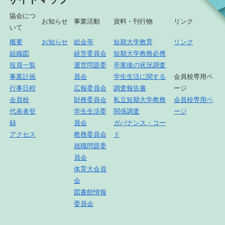
協会につ
お知らせ
事業活動
資料・刊行物
リンク
いて
概要
お知らせ
総会等
短期大学教育
リンク
組織図
経営委員会
短期大学教務必携
役員一覧
運営問題委
卒業後の状況調査
事業計画
員会
学生生活に関する
会員校専用ペ
行事日程
広報委員会
調査報告書
ージ
会員校
財務委員会
私立短期大学教務
会員校専用ペ
代表者登
学生生活委
関係調査
ージ
録
員会
ガバナンス・コー
アクセス
教務委員会
ド
就職問題委
員会
体育大会員
会
図書館情報
委員会