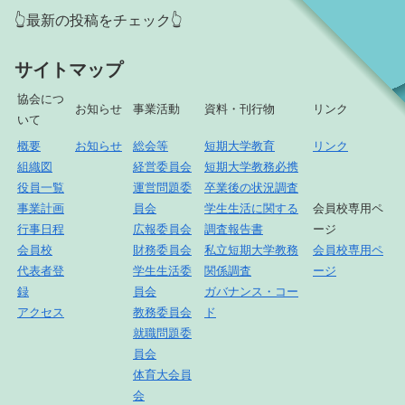
👆最新の投稿をチェック👆
サイトマップ
協会につ
お知らせ
事業活動
資料・刊行物
リンク
いて
概要
お知らせ
総会等
短期大学教育
リンク
組織図
経営委員会
短期大学教務必携
役員一覧
運営問題委
卒業後の状況調査
事業計画
員会
学生生活に関する
会員校専用ペ
行事日程
広報委員会
調査報告書
ージ
会員校
財務委員会
私立短期大学教務
会員校専用ペ
代表者登
学生生活委
関係調査
ージ
録
員会
ガバナンス・コー
アクセス
教務委員会
ド
就職問題委
員会
体育大会員
会