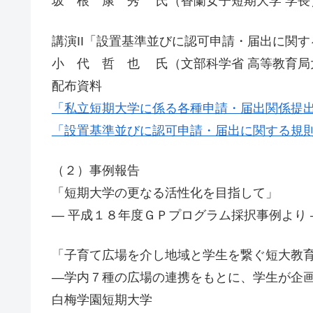
坂 根 康 秀 氏（香蘭女子短期大学 学長
講演II「設置基準並びに認可申請・届出に関
小 代 哲 也 氏（文部科学省 高等教育局
配布資料
「私立短期大学に係る各種申請・届出関係提出書
「設置基準並びに認可申請・届出に関する規則の
（２）事例報告
「短期大学の更なる活性化を目指して」
― 平成１８年度ＧＰプログラム採択事例より 
「子育て広場を介し地域と学生を繋ぐ短大教育
―学内７種の広場の連携をもとに、学生が企
白梅学園短期大学