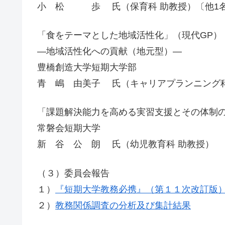
小 松 歩 氏（保育科 助教授）〔他1
「食をテーマとした地域活性化」（現代GP）
―地域活性化への貢献（地元型）―
豊橋創造大学短期大学部
青 嶋 由美子 氏（キャリアプランニング科
「課題解決能力を高める実習支援とその体制の
常磐会短期大学
新 谷 公 朗 氏（幼児教育科 助教授）
（３）委員会報告
１）
『短期大学教務必携』（第１１次改訂版
２）
教務関係調査の分析及び集計結果