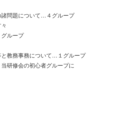
の諸問題について…４グループ
方々
４グループ
等と教務事務について…１グループ
、当研修会の初心者グループに