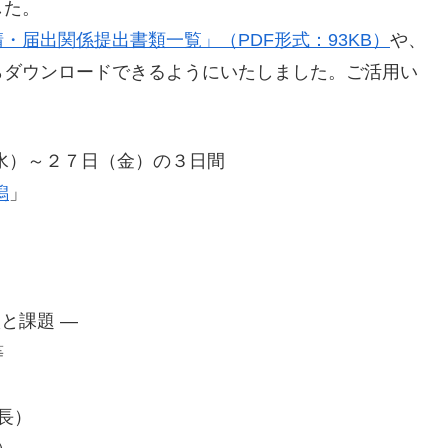
した。
・届出関係提出書類一覧」（PDF形式：93KB）
や、
らダウンロードできるようにいたしました。ご活用い
）～２７日（金）の３日間
潟
」
と課題 ―
等
長）