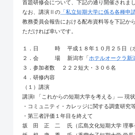
首題研修会について、下記の通り開催されま
なお、講演Ⅱの
「私立短期大学に係る各種申請
教務委員会報告における配布資料等を下記か
ただければ幸いです。
１．日 時 平成１８年１０月２５日（水
２．会 場 新潟市「
ホテルオークラ新
３．参加者数 ２２２短大・３０６名
４．研修内容
（１）講演
講演I 「これからの短期大学を考える」― 現状
・コミュニティ・カレッジに関する調査研究
・第三者評価１年目を終えて
坂 田 正 二 氏（広島文化短期大学 理事